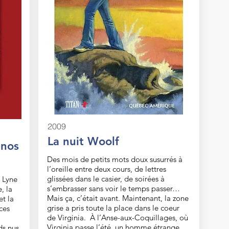
2009
La nuit Woolf
 nos
Des mois de petits mots doux susurrés à
l’oreille entre deux cours, de lettres
glissées dans le casier, de soirées à
, Lyne
s’embrasser sans voir le temps passer…
, la
Mais ça, c’était avant. Maintenant, la zone
et la
grise a pris toute la place dans le coeur
ces
de Virginia. À l’Anse-aux-Coquillages, où
Virginia passe l’été, un homme étrange
ds nus